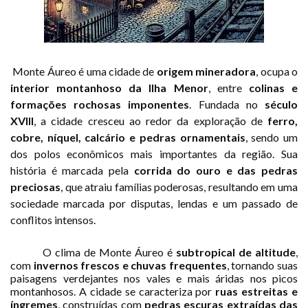
Monte Áureo é uma cidade de
origem mineradora
, ocupa o
interior montanhoso da Ilha Menor
, entre
colinas e
formações rochosas imponentes
. Fundada no
século
XVIII
, a cidade cresceu ao redor da exploração de
ferro,
cobre, níquel, calcário e pedras ornamentais
, sendo um
dos polos econômicos mais importantes da região. Sua
história é marcada pela
corrida do ouro e das pedras
preciosas
, que atraiu famílias poderosas, resultando em uma
sociedade marcada por disputas, lendas e um passado de
conflitos intensos.
O clima de Monte Áureo é
subtropical de altitude
,
com
invernos frescos e chuvas frequentes
, tornando suas
paisagens verdejantes nos vales e mais áridas nos picos
montanhosos. A cidade se caracteriza por
ruas estreitas e
íngremes
, construídas com
pedras escuras extraídas das