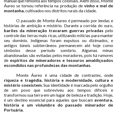
manual que remonta aos tempos coloniais. Além disso, Monte
Áureo se tornou referência na produção de
vinho e mel de
montanha
, cultivados nos distritos rurais da cidade.
O passado de Monte Áureo é permeado por lendas e
histórias de ambição e mistério. Durante a corrida do ouro,
barões da mineração travaram guerras privadas
pelo
controle das terras mais ricas, utilizando milícias para manter
seu domínio. Indígenas foram expulsos ou dizimados, e
antigos túneis subterrâneos permanecem até hoje como
símbolos desse período sombrio. Algumas minas
abandonadas são evitadas pelos moradores, pois há rumores
de
espíritos de mineradores e tesouros amaldiçoados
escondidos nas profundezas das montanhas
.
Monte Áureo é uma cidade de contrastes, onde
riqueza e tragédia, história e modernidade, cultura e
mistério coexistem
. Sua identidade é marcada pelo orgulho
de um povo que sobreviveu aos tempos difíceis e
transformou sua terra em um lugar de beleza e tradição. Hoje,
é um destino essencial para aqueles que buscam
aventura,
história e um vislumbre do passado minerador de
Portuária
.