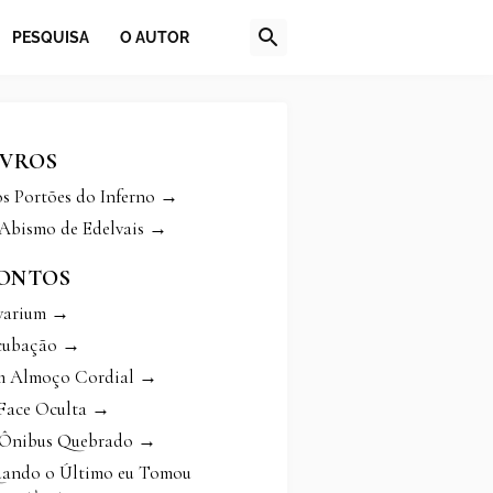
PESQUISA
O AUTOR
IVROS
s Portões do Inferno →
Abismo de Edelvais →
ONTOS
varium →
cubação →
 Almoço Cordial →
Face Oculta →
Ônibus Quebrado →
ando o Último eu Tomou