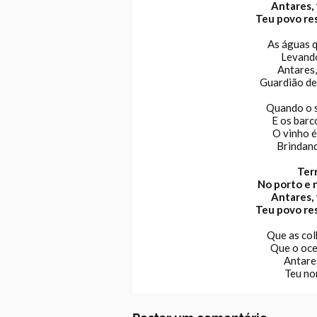
Antares, 
Teu povo res
As águas q
Levando
Antares,
Guardião de
Quando o s
E os barc
O vinho é
Brindand
Terr
No porto e 
Antares, 
Teu povo res
Que as col
Que o oce
Antares
Teu no