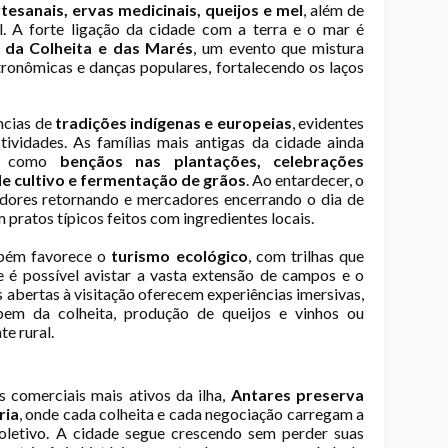
tesanais, ervas medicinais, queijos e mel
, além de
al. A forte ligação da cidade com a terra e o mar é
l da Colheita e das Marés
, um evento que mistura
tronômicas e danças populares, fortalecendo os laços
ncias de
tradições indígenas e europeias
, evidentes
ividades. As famílias mais antigas da cidade ainda
s, como
bençãos nas plantações, celebrações
e cultivo e fermentação de grãos
. Ao entardecer, o
dores retornando e mercadores encerrando o dia de
pratos típicos feitos com ingredientes locais.
mbém favorece o
turismo ecológico
, com trilhas que
e é possível avistar a vasta extensão de campos e o
abertas à visitação oferecem experiências imersivas,
ipem da colheita, produção de queijos e vinhos ou
e rural.
comerciais mais ativos da ilha,
Antares preserva
ria
, onde cada colheita e cada negociação carregam a
oletivo. A cidade segue crescendo sem perder suas