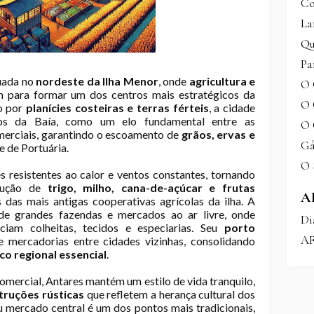
Co
La
Qu
Pa
tuada no
nordeste da Ilha Menor
, onde
agricultura e
O 
 para formar um dos centros mais estratégicos da
O 
o por
planícies costeiras e terras férteis
, a cidade
os da Baía, como um elo fundamental entre as
O 
merciais, garantindo o escoamento de
grãos, ervas e
Gá
e de Portuária.
O 
 resistentes ao calor e ventos constantes, tornando
odução de
trigo, milho, cana-de-açúcar e frutas
A
 das mais antigas cooperativas agrícolas da ilha. A
de grandes fazendas e mercados ao ar livre, onde
Di
ciam colheitas, tecidos e especiarias. Seu
porto
A
 mercadorias entre cidades vizinhas, consolidando
o regional essencial
.
omercial, Antares mantém um estilo de vida tranquilo,
truções rústicas
que refletem a herança cultural dos
u mercado central é um dos pontos mais tradicionais,