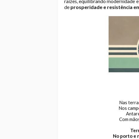
raízes, equilibrando modernidade 
de
prosperidade e resistência e
Nas terra
Nos campo
Antare
Com mãos 
Terr
No porto e 