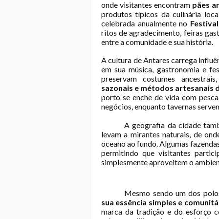
onde visitantes encontram
pães ar
produtos típicos da culinária loc
celebrada anualmente no
Festiva
ritos de agradecimento, feiras gas
entre a comunidade e sua história.
A cultura de Antares carrega influê
em sua música, gastronomia e fest
preservam costumes ancestrai
sazonais e métodos artesanais d
porto se enche de vida com pesca
negócios, enquanto tavernas servem 
A geografia da cidade ta
levam a mirantes naturais, de ond
oceano ao fundo. Algumas fazendas 
permitindo que visitantes partic
simplesmente aproveitem o ambient
Mesmo sendo um dos polos 
sua essência simples e comunitá
marca da tradição e do esforço c