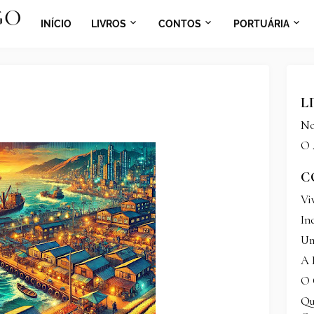
INÍCIO
LIVROS
CONTOS
PORTUÁRIA
L
No
O 
C
Vi
In
Um
A 
O 
Qu