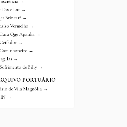
nsciência →
r Doce Lar →
er Brincar? →
raíso Vermelho →
Cara Que Apanha →
Ceifador →
Caminhoneiro →
rgulas →
Sofrimento de Billy →
RQUIVO PORTUÁRIO
ário de Vila Magnólia →
FIN →