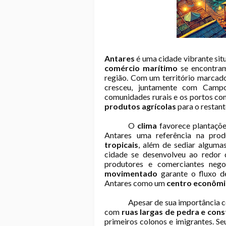
Antares
é uma cidade vibrante si
comércio marítimo
se encontram
região. Com um território marcad
cresceu, juntamente com Camp
comunidades rurais e os portos co
produtos agrícolas
para o restant
O
clima
favorece plantações
Antares uma referência na pr
tropicais
, além de sediar algumas
cidade se desenvolveu ao redor 
produtores e comerciantes nego
movimentado
garante o fluxo de
Antares como um
centro econômic
Apesar de sua importância c
com
ruas largas de pedra e cons
primeiros colonos e imigrantes. Se